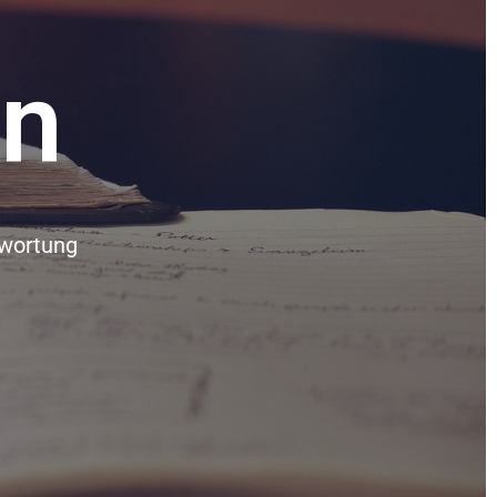
n
twortung