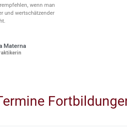
erempfehlen, wenn man
her und wertschätzender
t.
na Materna
raktikerin
Termine Fortbildunge