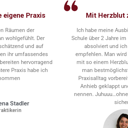
e eigene Praxis
Mit Herzblut
en Räumen der
Ich habe meine Ausbil
n wohlgefühlt. Der
Schule über 2 Jahre im
rtschätzend und auf
absolviert und ic
en ihr umfassendes
empfehlen. Man wird 
 bereiten hervorragend
mit so einem Herzblut
tere Praxis habe ich
man bestmöglichst 
genommen
Praxisalltag vorberei
Anhieb geklappt und
nennen. Juhuuu…ohne d
siche
na Stadler
raktikerin